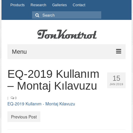
Products
Research
Galleries
Contact
Search
for:
Menu
Products
EQ-2019 Kullanım
15
Research
– Montaj Kılavuzu
JAN 2019
Design
|
0
EQ-2019 Kullanım - Montaj Kılavuzu
Material
Previous Post
Production
Galleries