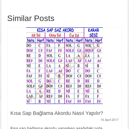
Photo Gallery
Similar Posts
Videos
Contact
Kısa Sap Bağlama Akordu Nasıl Yapılır?
16 April 2017
Kısa sap bağlama akordu yaparken aşağıdaki nota