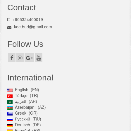
Contact
+905324400019
kee.bud@gmail.com
Follow Us
International
English
EN
Türkçe
TR
العربية
AR
Azerbaijani
AZ
Greek
GR
Русский
RU
Deutsch
DE
Español
ES