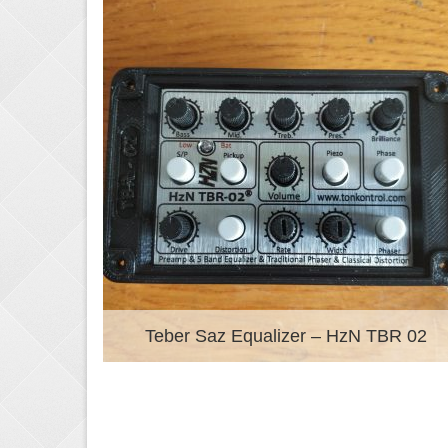
χυση
Teber Saz Equalizer – HzN TBR 02