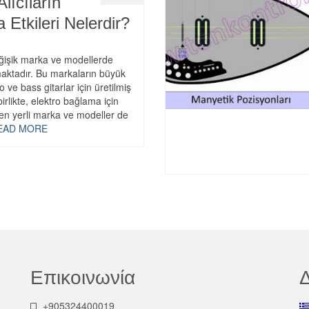
lıcıların
Etkileri Nelerdir?
ğişik marka ve modellerde
aktadır. Bu markaların büyük
 ve bass gitarlar için üretilmiş
irlikte, elektro bağlama için
len yerli marka ve modeller de
EAD MORE
Επικοινωνία
Δ
+905324400019