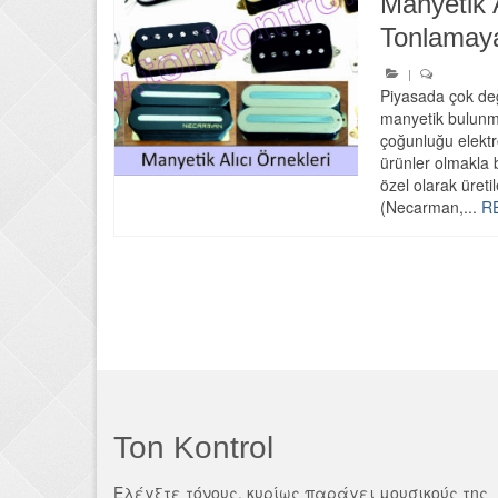
Manyetik A
Tonlamaya 
|
Piyasada çok de
manyetik bulunm
çoğunluğu elektro
ürünler olmakla b
özel olarak üreti
(Necarman,...
R
Ton Kontrol
Ελέγξτε τόνους, κυρίως παράγει μουσικούς της