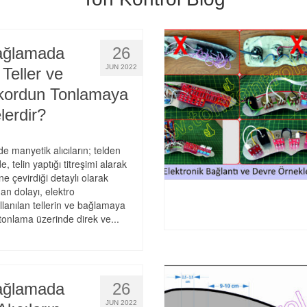
ağlamada
26
JUN 2022
 Teller ve
kordun Tonlamaya
lerdir?
e manyetik alıcıların; telden
e, telin yaptığı titreşimi alarak
ine çevirdiği detaylı olarak
dan dolayı, elektro
lanılan tellerin ve bağlamaya
tonlama üzerinde direk ve...
ağlamada
26
JUN 2022