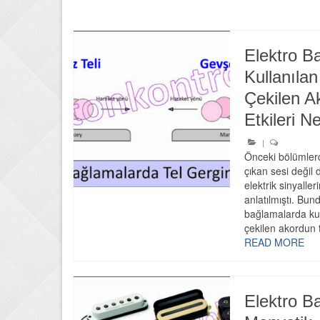
Elektro B
Kullanılan
Çekilen A
Etkileri Ne
|
Önceki bölümlerd
çıkan sesi değil d
elektrik sinyaller
anlatılmıştı. Bun
bağlamalarda kul
çekilen akordun 
READ MORE
Elektro B