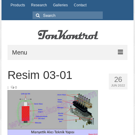
Products
Research
Galleries
Contact
Search
for:
Menu
Products
Resim 03-01
26
Research
JUN 2022
|
0
Design
Material
Production
Galleries