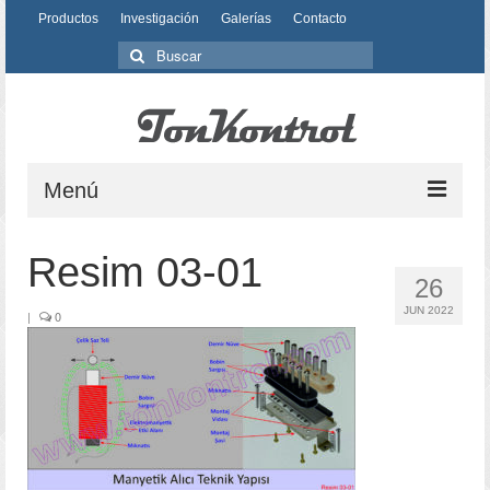
Productos
Investigación
Galerías
Contacto
Búsqueda
para:
Menú
Productos
Resim 03-01
26
Investigación
JUN 2022
|
0
Diseño
Material
Producción
Galerías