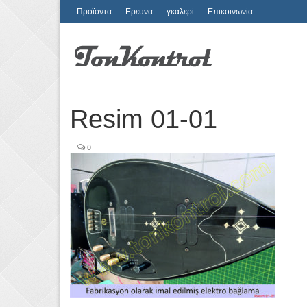
Προϊόντα
Ερευνα
γκαλερί
Επικοινωνία
Resim 01-01
|
0