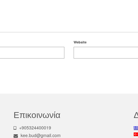
Website
Επικοινωνία
Δ
+905324400019
kee.bud@gmail.com