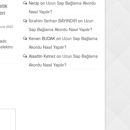
Necip
on
Uzun Sap Bağlama Akordu
tik
Kısa Sap Bağlama Akordu
Elektro
Nasıl Yapılır?
eri
Nasıl Yapılır?
Manyetik
16 April 2017
Olmalı?
İbrahim Serhan BAYINDIR
on
Uzun
June 2022
Kısa sap bağlama akordu yaparken
Sap Bağlama Akordu Nasıl Yapılır?
aşağıdaki nota tablolarını
Elektro ba
Kenan BUDAK
on
Uzun Sap Bağlama
kullanabilirsiniz.
dır.
edilen ses s
elektro
sinyallere 
Akordu Nasıl Yapılır?
(pickup) ola
Alaattin Ketrez
on
Uzun Sap Bağlama
Akordu Nasıl Yapılır?