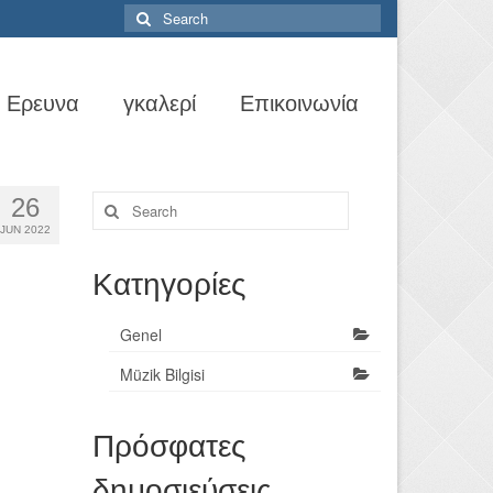
Search
for:
Ερευνα
γκαλερί
Επικοινωνία
Search
26
for:
JUN 2022
Κατηγορίες
Genel
Müzik Bilgisi
Πρόσφατες
δημοσιεύσεις