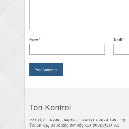
Name
*
Email
*
Ton Kontrol
Ελέγξτε τόνους, κυρίως παράγει μουσικούς της
Τουρκικής μουσικής σκηνής και συνεχίζει να