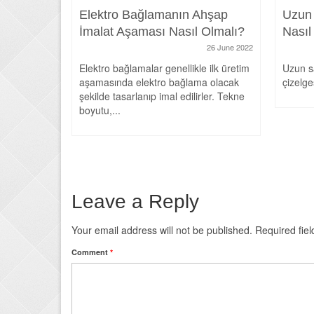
Elektro Bağlamanın Ahşap
Uzun
nsurlar
İmalat Aşaması Nasıl Olmalı?
Nasıl
26 June 2022
26 June 2022
kla
Elektro bağlamalar genellikle ilk üretim
Uzun s
sik
aşamasında elektro bağlama olacak
çizelges
ıcılar ve
şekilde tasarlanıp imal edilirler. Tekne
..
boyutu,...
Leave a Reply
Your email address will not be published.
Required fie
Comment
*