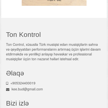
Ton Kontrol
Ton Control, xüsusilə Türk musiqisi edən musiqiçilərin səhnə
və qeydiyyatdan performanslarını artırmaq üçün işlərini davam
etdirməkdə və yenilikçi anlayışı həvəskar və professional
musiqiçilər üçün ton nəzarət həlləri istehsal edir.
Əlaqə
+905324400019
kee.bud@gmail.com
Bizi izlə