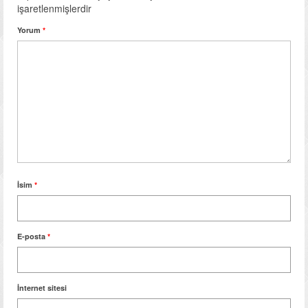
işaretlenmişlerdir
Yorum
*
İsim
*
E-posta
*
İnternet sitesi