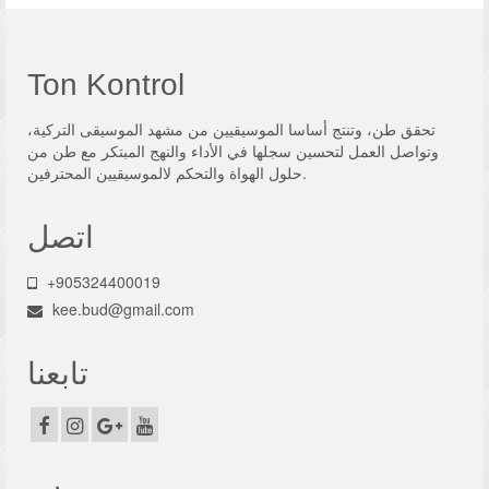
Ton Kontrol
تحقق طن، وتنتج أساسا الموسيقيين من مشهد الموسيقى التركية،
وتواصل العمل لتحسين سجلها في الأداء والنهج المبتكر مع طن من
حلول الهواة والتحكم لالموسيقيين المحترفين.
اتصل
+905324400019
kee.bud@gmail.com
تابعنا