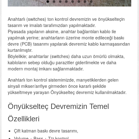
Fotoğraf Galerisi
Anahtarlı (switches) ton kontrol devremizin ve önyükselteçin
Video Galeri
tasarım ve imalatı tarafımızdan yapılmaktadır.
Piyasada yapılanın aksine, anahtar bağlantıları kablo ile
İletişim
yapılmak yerine; anahtarların üzerine monte edileceği baskı
devre (PCB) tasarımı yapılarak devremiz kablo karmaşasından
kurtarılmıştır.
Böylelikle; anahtarlar (switches) daha uzun ömürlü olmakta,
kabloların sebep olduğu parazitler giderilmekte ve daha
modern montaj imkanı sağlanmaktadır.
Anahtarlı ton kontrol sistemimizde, manyetiklerden gelen
sinyali mikser/anfiye girmeden önce kararlı şekilde
yükseltmeye yarayan Önyükselteç devremiz kullanılmaktadır.
Önyükselteç Devremizin Temel
Özellikleri
Çift katman baskı devre tasarımı,
Volume + Bass + Tiz kontrol,