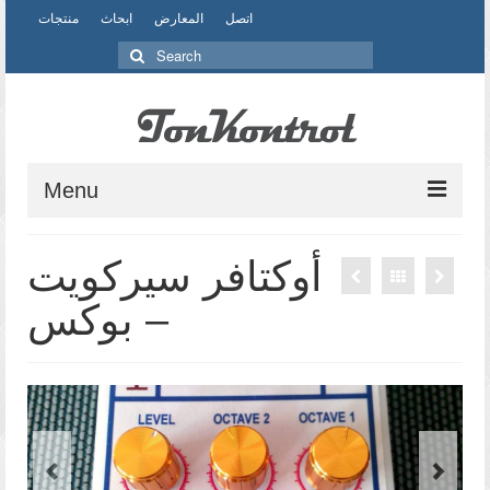
اتصل
المعارض
ابحاث
منتجات
Search
for:
Menu
منتجات
أوكتافر سيركويت
ابحاث
– بوكس
التصميم
مادة
إنتاج
المعارض